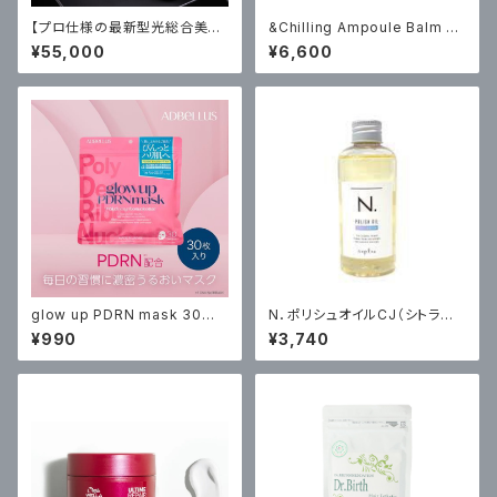
【プロ仕様の最新型光総合美容
&Chilling Ampoule Balm M
器】脱毛器 BiiTo II Cool
oon Glow Ampoule Balm
¥55,000
¥6,600
ビート ツー クール
【ボタニカルハーブの香り】7.1g
￥6600（税込）
glow up PDRN mask 30枚
N．ポリシュオイルCJ（シトラス
入り¥990（税込）
ジャスミンの香り） 150ml ￥37
¥990
¥3,740
40（税込）