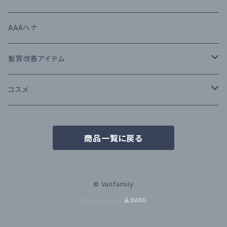
スタイリング剤
RUEDE BRAQUE（ルードブラック）
AAAヘナ
N.（エヌドット）
肌にも使えるUVケア
THE GROOMING （ザ・グルーミング）
髪質改善アイテム
Moii（モイ）
MAEUFA ミーファ
髪色長持ちカラーシャンプー＆トリートメント
iMPROQA
コスメ
THE GROOMING ザ・グルーミング
ヘナケア
SQUTE
N．シリーズ
商品一覧に戻る
アルタイム
© Vanfamily
Powered by