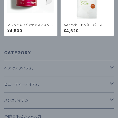
アルタイムRインテンスマスク
AAAヘナ ドクターバース ブ
（洗い流すヘアトリートメント）
ラウン100g ￥4620（税込）
¥4,500
¥4,620
￥4500（税込）
CATEGORY
ヘアケアアイテム
シャンプー
ビューティーアイテム
The U
トリートメント
MTG
メンズアイテム
The U
流さないトリートメント（アウトバス）
N.オム（エヌドット オム）
予防育毛という考え方