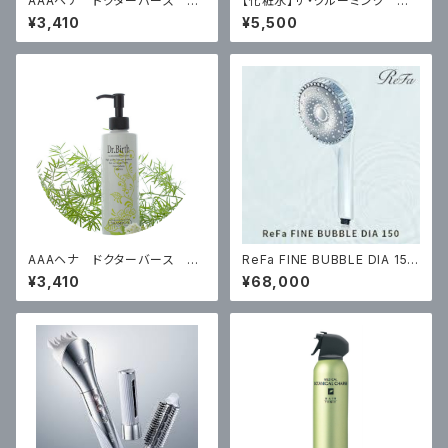
AAAヘナ ドクターバース コ
【化粧水】ザ・グルーミング ロ
ンディショナー200ml ￥3410
ーション THE GROOMING L
¥3,410
¥5,500
（税込）
OTION 480ml ¥5,500（税
込）
AAAヘナ ドクターバース シ
ReFa FINE BUBBLE DIA 150
ャンプー200ml ￥3410（税込）
mm ¥68000（税込）
¥3,410
¥68,000