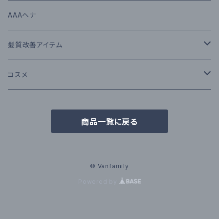
スタイリング剤
RUEDE BRAQUE（ルードブラック）
AAAヘナ
N.（エヌドット）
肌にも使えるUVケア
THE GROOMING （ザ・グルーミング）
髪質改善アイテム
Moii（モイ）
MAEUFA ミーファ
髪色長持ちカラーシャンプー＆トリートメント
iMPROQA
コスメ
THE GROOMING ザ・グルーミング
ヘナケア
SQUTE
N．シリーズ
商品一覧に戻る
アルタイム
© Vanfamily
Powered by