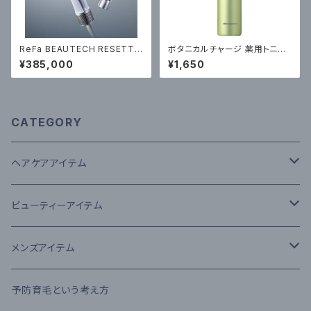
ReFa BEAUTECH RESETTE
ボタニカルチャージ 薬用トニッ
R ¥38500（税込）
ク 220g ￥1650（税込）
¥385,000
¥1,650
CATEGORY
ヘアケアアイテム
シャンプー
ビューティーアイテム
The U
トリートメント
MTG
メンズアイテム
The U
流さないトリートメント（アウトバス）
N.オム（エヌドット オム）
予防育毛という考え方