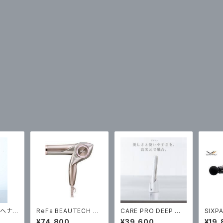
 ヘナシ
ReFa BEAUTECH DR
CARE PRO DEEP 約2
SIXP
ィショナ
YER BX W ￥74800
65g（税込￥39600）
¥198
¥74,800
¥39,600
¥19,