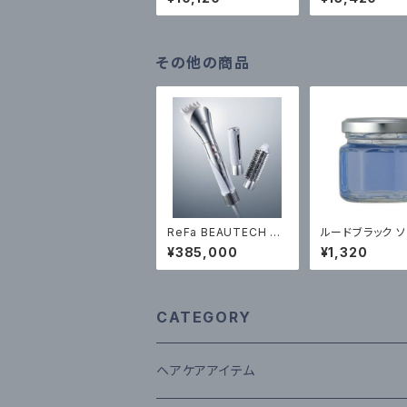
プエフェクター120mlセ
ーセット
ット
その他の商品
ReFa BEAUTECH RE
ルードブラック ソ
SETTER ¥38500（税
グリース RUED
¥385,000
¥1,320
込）
AQUE SOLID 
E 50g ¥1,32
込）
CATEGORY
ヘアケアアイテム