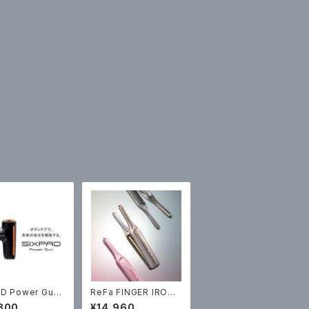
AD Power Gun
ReFa FINGER IRON
00（税込）
ST 6 ￥14960（税込）
800
¥14,960