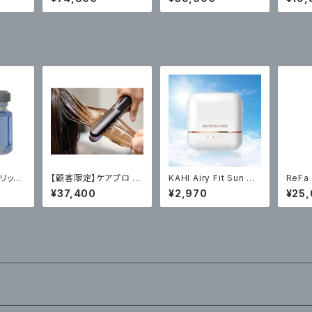
（税込）
リッド
【顧客限定】ケアプロ C
KAHI Airy Fit Sun Sti
ReFa
E BR
ARE PRO 超音波 アイ
ck【日焼け止め】14g
O ホ
¥37,400
¥2,970
¥25
GREAS
ロン トリートメント浸透
￥2970（税込）
（税込
0（税
促進