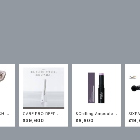
CH DR
CARE PRO DEEP 約2
&Chilling Ampoule
SIXP
65g（税込￥39600）
Balm Moon Glow A
¥198
¥39,600
¥6,600
¥19,
mpoule Balm【ボタニ
カルハーブの香り】7.1g
￥6600（税込）