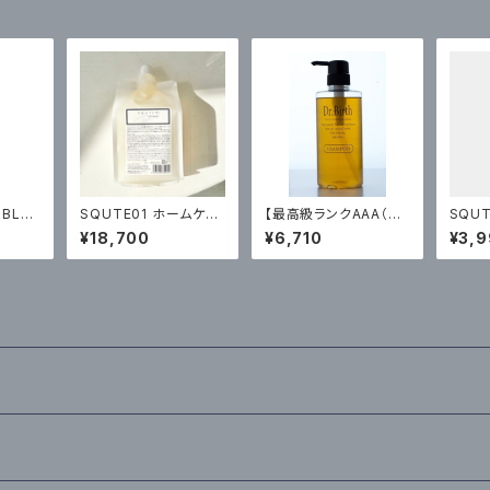
BBLE
SQUTE01 ホームケア
【最高級ランクAAA（ト
SQUT
トリートメント1000ml
リプルA）】ヘナ シャン
￥39
¥18,700
¥6,710
¥3,
（詰替）¥18700（税込）
プー Dr.Birth(ドクタ
ーバース） 500ml
¥6,710（税込）