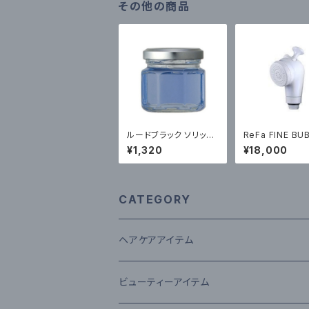
その他の商品
ルードブラック ソリッド
ReFa FINE BU
グリース RUEDE BR
FIT 約105g ￥18000
¥1,320
¥18,000
AQUE SOLID GREAS
（税込）
E 50g ¥1,320（税
込）
CATEGORY
ヘアケアアイテム
シャンプー
ビューティーアイテム