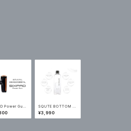
AD Power Gun
SQUTE BOTTOM OI
00（税込）
L 100ml ￥3990（税
800
¥3,990
込）