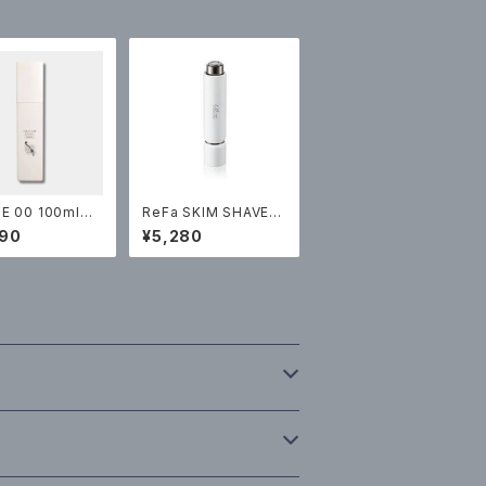
E 00 100ml
ReFa SKIM SHAVER
90（税込）
￥5280（税込）
990
¥5,280