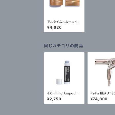
アルタイムスムースイン
テンスマスク150ml ￥4
¥4,620
620（税込）
同じカテゴリの商品
＆Chilling Ampoule
ReFa BEAUTE
Balm Nose Embrace
YER BX W ￥74800
¥2,750
¥74,800
Balm【鼻ケア】4.1g￥2
（税込）
750（税込）