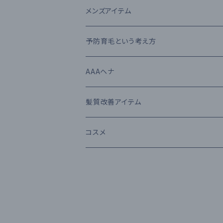
The U
トリートメント
MTG
メンズアイテム
The U
流さないトリートメント（アウトバス）
N.オム（エヌドット オム）
予防育毛という考え方
スタイリング剤
RUEDE BRAQUE（ルードブラック）
AAAヘナ
N.（エヌドット）
肌にも使えるUVケア
THE GROOMING （ザ・グルーミング）
髪質改善アイテム
Moii（モイ）
MAEUFA ミーファ
髪色長持ちカラーシャンプー＆トリートメン
iMPROQA
コスメ
THE GROOMING ザ・グルーミング
ヘナケア
SQUTE
N．シリーズ
アルタイム