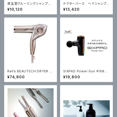
資生堂グルーミングシャンプー5
ドクターバース ヘナシャンプ
00ml・・スカルプエフェクター12
ー・コンディショナーセット
¥10,120
¥13,420
0mlセット
ReFa BEAUTECH DRYER B
SIXPAD Power Gun ¥19800
X W ￥74800（税込）
（税込）
¥74,800
¥19,800