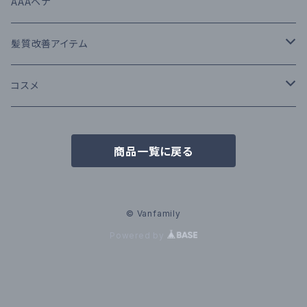
スタイリング剤
RUEDE BRAQUE（ルードブラック）
AAAヘナ
N.（エヌドット）
肌にも使えるUVケア
THE GROOMING （ザ・グルーミング）
髪質改善アイテム
Moii（モイ）
MAEUFA ミーファ
髪色長持ちカラーシャンプー＆トリートメント
iMPROQA
コスメ
THE GROOMING ザ・グルーミング
ヘナケア
SQUTE
N．シリーズ
商品一覧に戻る
アルタイム
© Vanfamily
Powered by