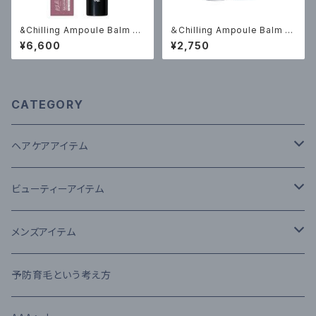
&Chilling Ampoule Balm Ey
＆Chilling Ampoule Balm N
e LiftAmpoule Balm【キンモ
ose Embrace Balm【鼻ケア】
¥6,600
¥2,750
クセイの香り】7.1g￥6600（税
4.1g￥2750（税込）
込）
CATEGORY
ヘアケアアイテム
シャンプー
ビューティーアイテム
The U
トリートメント
MTG
メンズアイテム
The U
流さないトリートメント（アウトバス）
N.オム（エヌドット オム）
予防育毛という考え方